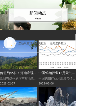
新闻动态
News
您还没有选择分类数据，请先选择数据
价值约45亿！河南发现大型银矿！
中国钨钼行业12月景气指数报告
近日有媒体从河南省地质局获悉，河南省第二地质矿产调查院有限公司在灵宝市董家埝发现一处大型银矿，并在嵩县发现大
中国钨钼产业月度景气指数监测结果显示，2022年12月份，中国钨钼产业景气指数为25.8，较上月上升1.2个
2023-02-27
2023-02-06