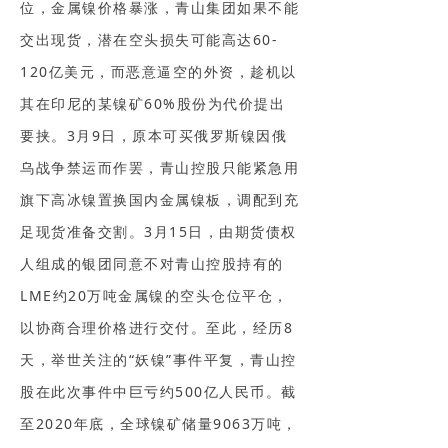
位，金属镍价格暴涨，青山集团如果不能
交出现货，潜在空头损失可能高达60-
120亿美元，而恶意逼空的外资，趁机以
其在印尼的某镍矿60%股份为代价提出
要挟。3月9日，原本可买俄罗斯镍因俄
乌战争禁运而作罢，青山控股只能紧急用
旗下高冰镍置换国内金属镍板，调配到充
足现货准备交割。3月15日，由期货债权
人组成的银团同意不对青山控股持有的
LME约20万吨金属镍的空头仓位平仓，
以协商合理价格进行交付。至此，经历8
天，举世关注的“妖镍”事件平复，青山控
股在此次事件中巨亏约500亿人民币。截
至2020年底，全球镍矿储量9063万吨，