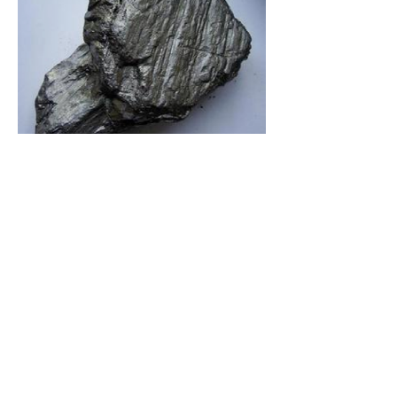
石墨在室温下具有良好的化学稳定性，耐
酸、碱和有机溶剂腐蚀，耐高温、润滑性
好，导电性好，不与电解液发生反应，广
泛应用于石油化工、湿法冶金、酸碱生
产、合成纤维、造纸、坩埚、钢锭、人造
金刚石和钻石及电池等领域。伴随新能源
电池需求的增长，石墨逐步崛起，越来越
受到重视。Benchmark分析表明，目前
石墨主要应用于钢铁、耐火和铸造等行
业，未来锂离子电池将取代钢铁应用，成