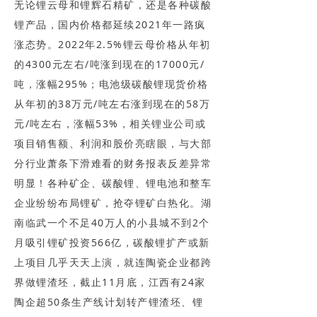
无论锂云母和锂辉石精矿，还是各种碳酸
锂产品，国内价格都延续2021年一路疯
涨态势。2022年2.5%锂云母价格从年初
的4300元左右/吨涨到现在的17000元/
吨，涨幅295%；电池级碳酸锂现货价格
从年初的38万元/吨左右涨到现在的58万
元/吨左右，涨幅53%，相关锂业公司或
项目销售额、利润和股价亮瞎眼，与大部
分行业萧条下滑难看的财务报表反差异常
明显！各种矿企、碳酸锂、锂电池和整车
企业纷纷布局锂矿，抢夺锂矿白热化。湖
南临武一个不足40万人的小县城不到2个
月吸引锂矿投资566亿，碳酸锂扩产或新
上项目几乎天天上演，就连陶瓷企业都跨
界做锂渣坯，截止11月底，江西有24家
陶企超50条生产线计划转产锂渣坯、锂